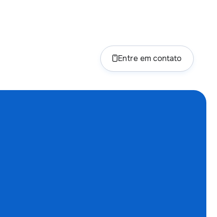
to
Entre em contato

a